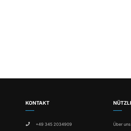
KONTAKT
NÜTZL
+49 345 2034909
Über uns