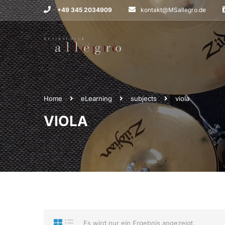
+49 345 2034909
kontakt@MSallegro.de
Home
eLearning
subjects
viola
VIOLA
Es wird nur ein Ergebnis angezeigt.