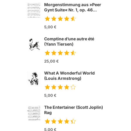
Morgenstimmung aus »Peer
Gynt Suite« Nr. 1, op. 46
(Edvard Grieg)
5,00 €
Comptine d’une autre été
(Yann Tiersen)
from movie »Die
fabelhafte Welt der
25,00 €
Amelie«
What A Wonderful World
(Louis Armstrong)
5,00 €
The Entertainer (Scott Joplin)
Rag
from movie »Tom &
Jerry«
5,00 €