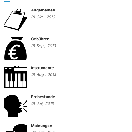
Allgemeines
01
Okt.,
2013
Gebühren
01
Sep.,
2013
Instrumente
01
Aug.,
2013
Probestunde
01
Juli,
2013
Meinungen