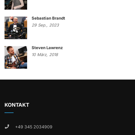
Sebastian Brandt
29
Sep.,
2023
Steven Lawrenz
10
März,
2018
KONTAKT
+49 345 2034909