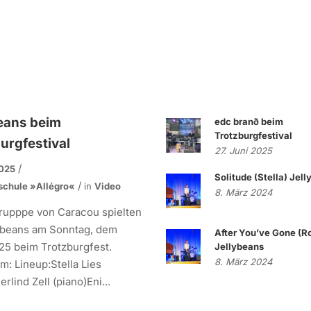
eans beim
edc branð beim
Trotzburgfestival
urgfestival
27. Juni 2025
2025
Solitude (Stella) Jel
schule »allégro«
in
Video
8. März 2024
rupppe von Caracou spielten
lybeans am Sonntag, dem
After You’ve Gone (R
25 beim Trotzburgfest.
Jellybeans
8. März 2024
: Lineup:Stella Lies
rlind Zell (piano)Eni...