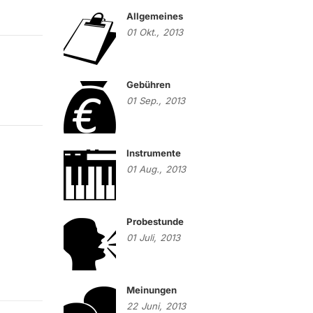
Allgemeines
01
Okt.,
2013
Gebühren
01
Sep.,
2013
Instrumente
01
Aug.,
2013
Probestunde
01
Juli,
2013
Meinungen
22
Juni,
2013