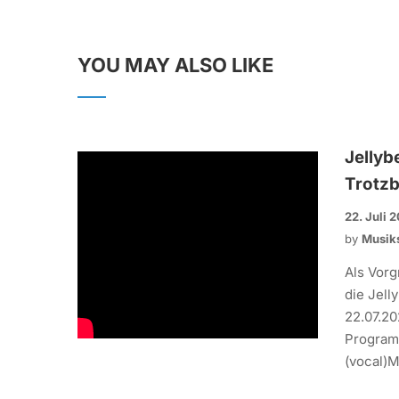
YOU MAY ALSO LIKE
Jellyb
Trotzb
22. Juli 
by
Musik
Als Vorg
die Jel
22.07.20
Programm
(vocal)Me