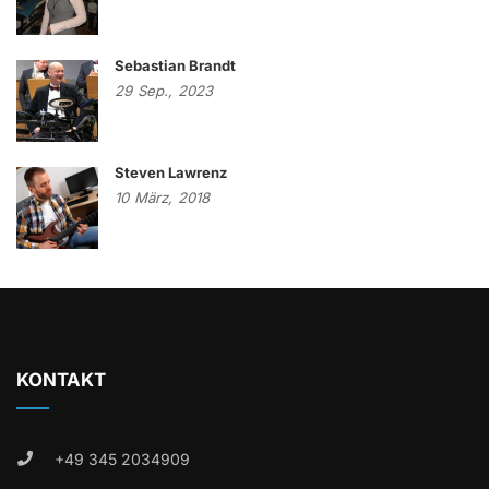
Sebastian Brandt
29
Sep.,
2023
Steven Lawrenz
10
März,
2018
KONTAKT
+49 345 2034909