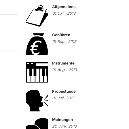
Allgemeines
01
Okt.,
2013
Gebühren
01
Sep.,
2013
Instrumente
01
Aug.,
2013
Probestunde
01
Juli,
2013
Meinungen
22
Juni,
2013