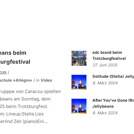
eans beim
edc branð beim
Trotzburgfestival
urgfestival
27. Juni 2025
2025
Solitude (Stella) Jel
schule »allégro«
in
Video
8. März 2024
rupppe von Caracou spielten
lybeans am Sonntag, dem
After You’ve Gone (R
25 beim Trotzburgfest.
Jellybeans
8. März 2024
: Lineup:Stella Lies
rlind Zell (piano)Eni...