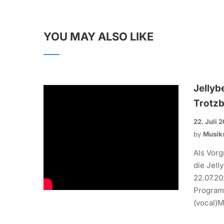
YOU MAY ALSO LIKE
Jellyb
Trotzb
22. Juli 
by
Musik
Als Vorg
die Jel
22.07.20
Programm
(vocal)Me