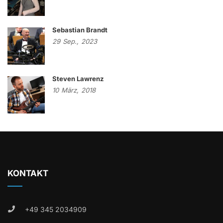
Sebastian Brandt
29
Sep.,
2023
Steven Lawrenz
10
März,
2018
KONTAKT
+49 345 2034909