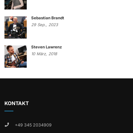
Sebastian Brandt
29
Sep.,
2023
Steven Lawrenz
10
März,
2018
KONTAKT
+49 345 2034909