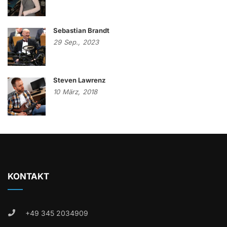
Sebastian Brandt
29
Sep.,
2023
Steven Lawrenz
10
März,
2018
KONTAKT
+49 345 2034909