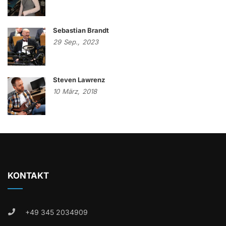
Sebastian Brandt
29
Sep.,
2023
Steven Lawrenz
10
März,
2018
KONTAKT
+49 345 2034909