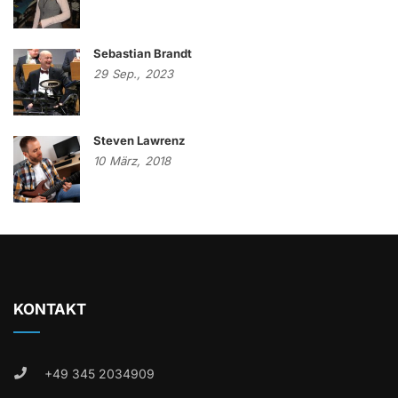
Sebastian Brandt
29
Sep.,
2023
Steven Lawrenz
10
März,
2018
KONTAKT
+49 345 2034909