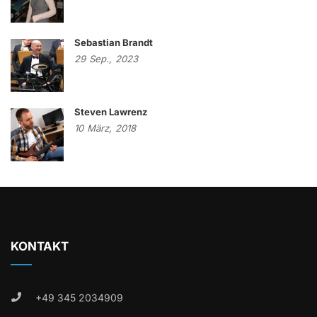
Sebastian Brandt
29
Sep.,
2023
Steven Lawrenz
10
März,
2018
KONTAKT
+49 345 2034909