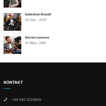
Sebastian Brandt
29
Sep.,
2023
Steven Lawrenz
10
März,
2018
KONTAKT
+49 345 2034909