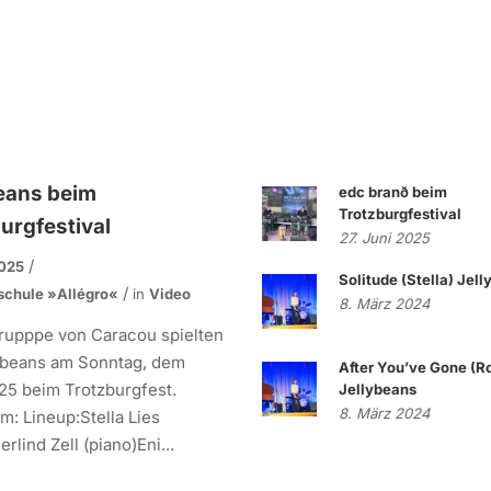
eans beim
edc branð beim
Trotzburgfestival
urgfestival
27. Juni 2025
2025
Solitude (Stella) Jel
schule »allégro«
in
Video
8. März 2024
rupppe von Caracou spielten
lybeans am Sonntag, dem
After You’ve Gone (R
25 beim Trotzburgfest.
Jellybeans
8. März 2024
: Lineup:Stella Lies
rlind Zell (piano)Eni...