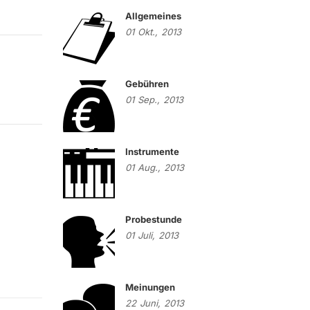
Allgemeines
01
Okt.,
2013
Gebühren
01
Sep.,
2013
Instrumente
01
Aug.,
2013
Probestunde
01
Juli,
2013
Meinungen
22
Juni,
2013