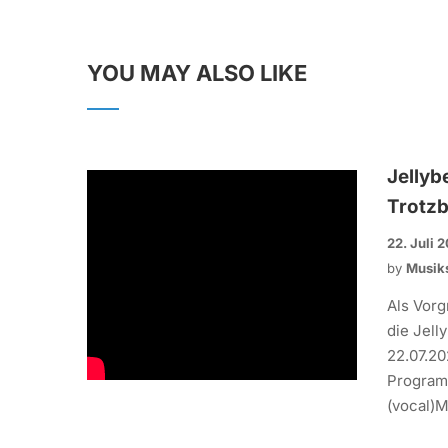
YOU MAY ALSO LIKE
Jellyb
Trotzb
22. Juli 
by
Musik
Als Vorg
die Jel
22.07.20
Programm
(vocal)Me