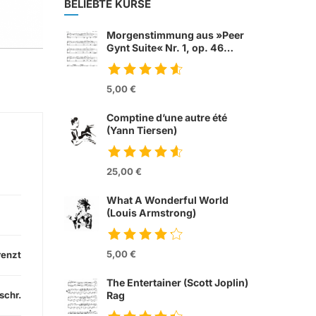
BELIEBTE KURSE
Morgenstimmung aus »Peer
Gynt Suite« Nr. 1, op. 46
(Edvard Grieg)
5,00 €
Comptine d’une autre été
(Yann Tiersen)
from movie »Die
fabelhafte Welt der
25,00 €
Amelie«
What A Wonderful World
(Louis Armstrong)
5,00 €
renzt
The Entertainer (Scott Joplin)
Rag
schr.