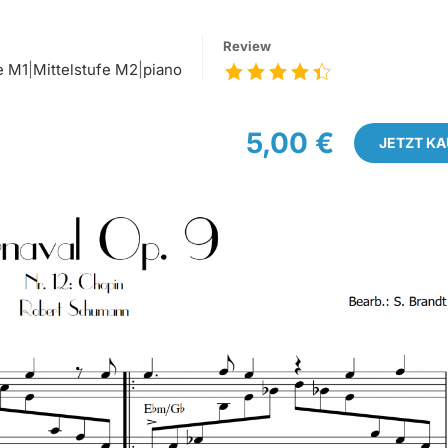
Review
e M1
|
Mittelstufe M2
|
piano
5,00 €
JETZT K