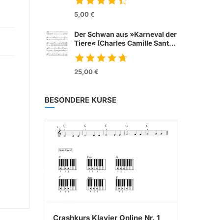
from movie »Tom &
Jerry«
5,00 €
Der Schwan aus »Karneval der
Tiere« (Charles Camille Sant
Saens)
25,00 €
BESONDERE KURSE
Crashkurs Klavier Online Nr. 1