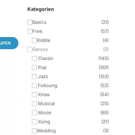
Kategorien
Basics
21
Free
57
Riddle
4
AUFEN
Genres
0
Classic
145
Pop
301
Jazz
153
Folksong
52
Xmas
54
Musical
25
Movie
65
Xsing
21
Wedding
3