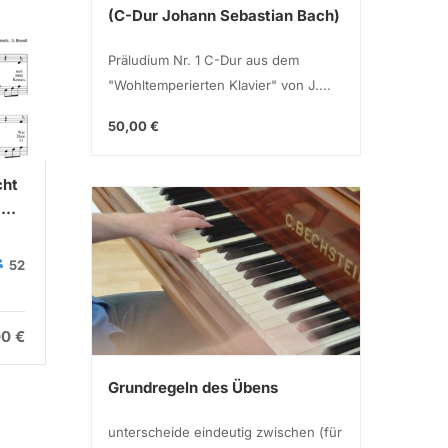
(C-Dur Johann Sebastian Bach)
Präludium Nr. 1 C-Dur aus dem
"Wohltemperierten Klavier" von J....
50,00 €
cht
Guten Abend, Gut Nacht
Bohemi
.
(Wiegenlied Op. 49 Nr. 4)
(Queen/
Johannes Brahms
Sebastian
S
52
89
Brandt
B
00 €
5,00 €
Grundregeln des Übens
unterscheide eindeutig zwischen (für