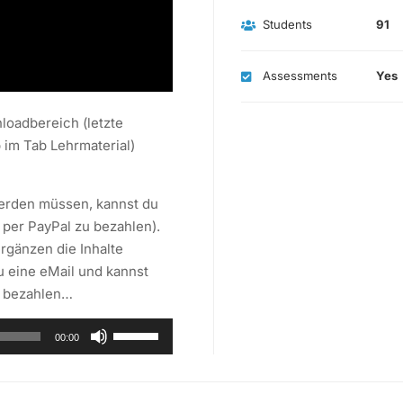
Students
91
Assessments
Yes
loadbereich (letzte
 im Tab Lehrmaterial)
werden müssen, kannst du
per PayPal zu bezahlen).
rgänzen die Inhalte
 eine eMail und kannst
n bezahlen…
Pfeiltasten
00:00
Hoch/Runter
benutzen,
um