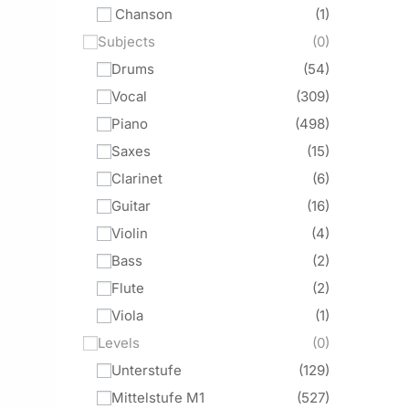
Chanson
1
Subjects
0
Drums
54
Vocal
309
Piano
498
Saxes
15
Clarinet
6
Guitar
16
Violin
4
Bass
2
Flute
2
Viola
1
Levels
0
Unterstufe
129
Mittelstufe M1
527