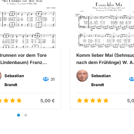
runnen vor dem Tore
Komm lieber Mai (Sehnsu
 Lindenbaum) Franz
nach dem Frühlinge) W. A
bert & Wilhelm Müller
Mozart & C. A. Overbeck
Sebastian
Sebastian
31
Brandt
Brandt
5,00 €
5,