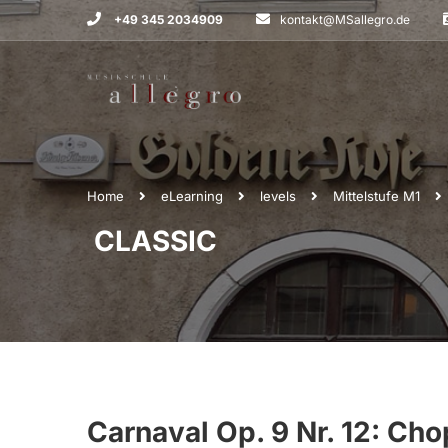
+49 345 2034909
kontakt@MSallegro.de
Home
eLearning
levels
Mittelstufe M1
CLASSIC
Carnaval Op. 9 Nr. 12: Ch