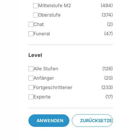
Mittelstufe M2
494
Oberstufe
374
Chat
2
Funeral
47
Level
Alle Stufen
126
Anfänger
20
Fortgeschrittener
233
Experte
17
ANWENDEN
ZURÜCKSETZEN