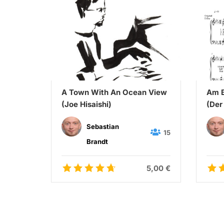
A Town With An Ocean View
Am B
ry)
(Joe Hisaishi)
(Der
Schu
Sebastian
65
15
Brandt
5,00 €
5,00 €