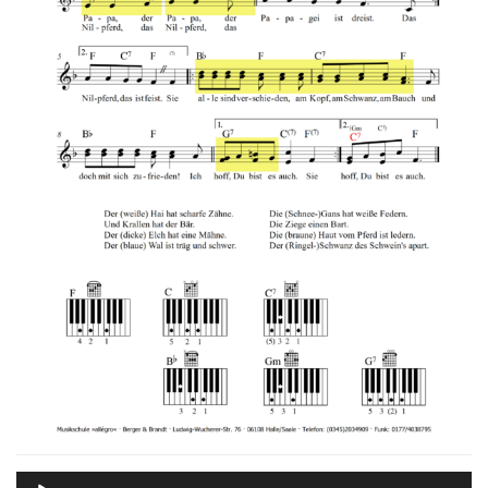
Das zweistimmige Terzspiel in
Kündigung
Meine Kurse
der rechten Melodiehand
Impressum
Datenschutz
15 Minutes
SOCIAL LINKS
Eine allgemeine Vorübung für
die Terzen
15 Minutes
Was eine Doppeldominante ist?
Lies mal hier…
NEWSLETTERS
15 Minutes
Es kommt noch schlimmer: Eine
Anmelden für den Newsletter können Sie sich hier:
Dreifachdominante???
15 Minutes
Drei Septakkorde
hintereinander, kann das gut
Audio-