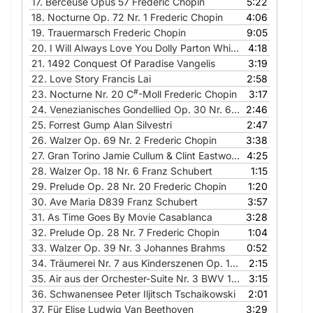
17.
Berceuse Opus 57 Frederic Chopin
5:22
18.
Nocturne Op. 72 Nr. 1 Frederic Chopin
4:06
19.
Trauermarsch Frederic Chopin
9:05
20.
I Will Always Love You Dolly Parton Whitney Houston
4:18
21.
1492 Conquest Of Paradise Vangelis
3:19
22.
Love Story Francis Lai
2:58
#
23.
Nocturne Nr. 20 C
-Moll Frederic Chopin
3:17
24.
Venezianisches Gondellied Op. 30 Nr. 6 Felix Mendelssohn Bartholdy
2:46
25.
Forrest Gump Alan Silvestri
2:47
26.
Walzer Op. 69 Nr. 2 Frederic Chopin
3:38
27.
Gran Torino Jamie Cullum & Clint Eastwood
4:25
28.
Walzer Op. 18 Nr. 6 Franz Schubert
1:15
29.
Prelude Op. 28 Nr. 20 Frederic Chopin
1:20
30.
Ave Maria D839 Franz Schubert
3:57
31.
As Time Goes By Movie Casablanca
3:28
32.
Prelude Op. 28 Nr. 7 Frederic Chopin
1:04
33.
Walzer Op. 39 Nr. 3 Johannes Brahms
0:52
34.
Träumerei Nr. 7 aus Kinderszenen Op. 15 Robert Schumann
2:15
35.
Air aus der Orchester-Suite Nr. 3 BWV 1068 Johann Sebastian Bach
3:15
36.
Schwanensee Peter Iljitsch Tschaikowski
2:01
37.
Für Elise Ludwig Van Beethoven
3:29