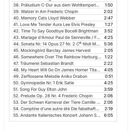
38.
Präludium C-Dur aus dem Wohltemperierten Klavier Johann Sebastian Bach
1:50
39.
Walzer in Am Frederic Chopin
2:02
40.
Memory Cats Lloyd Webber
2:47
41.
Love Me Tender Aura Lee Elvis Presley
1:27
42.
Time To Say Goodbye Bocelli Brightman
3:52
43.
Mariage d'Amour Paul de Senneville / Frühlingswalzer Frederic Chopin
4:25
#
44.
Sonata Nr. 14 Opus 27 Nr. 2 C
-Moll Mondscheinsonate Ludwig van Beethoven
5:36
45.
Mockingbird Barclay James Harvest
2:05
46.
Somewhere Over The Rainbow Harburg Arlen
1:22
47.
Träumerei Sebastian Brandt
2:22
48.
My Heart Will Go On James Horner Titanic Celine Dion
4:05
49.
Zerflossene Melodie Aniko Drabon
0:51
50.
Gymnopedie Nr. 1 Erik Satie
4:25
51.
Song For Guy Elton John
3:59
52.
Prelude Op. 28 Nr. 4 Frederic Chopin
2:06
53.
Der Schwan Karneval der Tiere Camille Sant Saens
2:06
54.
Comptine d'une autre été Die fabelhafte Welt der Amelie Yann Tiersen
2:19
55.
Andante Italienisches Konzert Johann Sebastian Bach
6:05