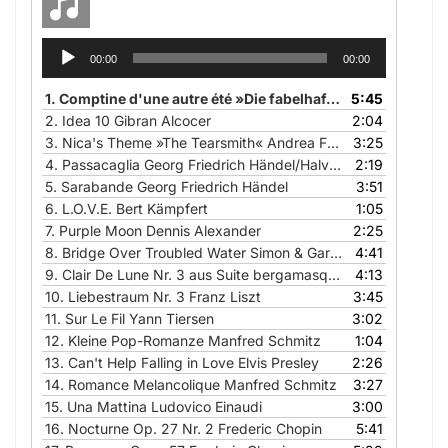
Audio-
00:00
00:00
Player
1.
Comptine d'une autre été »Die fabelhafte Welt der Amelie« Yann Tiersen
5:45
2.
Idea 10 Gibran Alcocer
2:04
3.
Nica's Theme »The Tearsmith« Andrea Farri
3:25
4.
Passacaglia Georg Friedrich Händel/Halvorsen
2:19
5.
Sarabande Georg Friedrich Händel
3:51
6.
L.O.V.E. Bert Kämpfert
1:05
7.
Purple Moon Dennis Alexander
2:25
8.
Bridge Over Troubled Water Simon & Garfunkel
4:41
9.
Clair De Lune Nr. 3 aus Suite bergamasque Claude Debussy
4:13
10.
Liebestraum Nr. 3 Franz Liszt
3:45
11.
Sur Le Fil Yann Tiersen
3:02
12.
Kleine Pop-Romanze Manfred Schmitz
1:04
13.
Can't Help Falling in Love Elvis Presley
2:26
14.
Romance Melancolique Manfred Schmitz
3:27
15.
Una Mattina Ludovico Einaudi
3:00
16.
Nocturne Op. 27 Nr. 2 Frederic Chopin
5:41