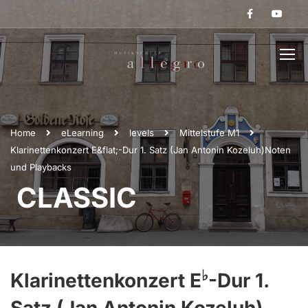
Home
eLearning
levels
Mittelstufe M1
Klarinettenkonzert E&flat;-Dur 1. Satz (Jan Antonin Kozeluh)Noten
und Playbacks
CLASSIC
♭
Klarinettenkonzert E
-Dur 1.