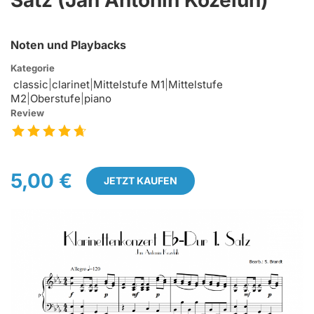
Satz (Jan Antonin Kozeluh)
Noten und Playbacks
Kategorie
classic
|
clarinet
|
Mittelstufe M1
|
Mittelstufe
M2
|
Oberstufe
|
piano
Review
5,00 €
JETZT KAUFEN