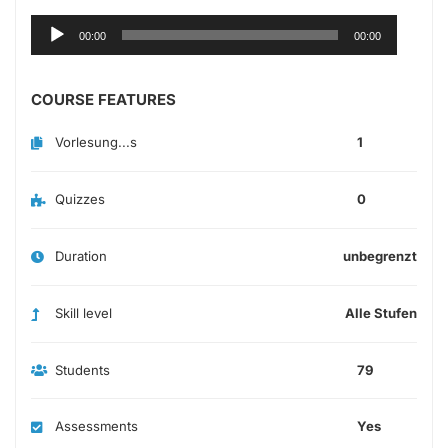
Audio-
00:00
00:00
Player
COURSE FEATURES
Vorlesung...s
1
Quizzes
0
Duration
unbegrenzt
Skill level
Alle Stufen
Students
79
Assessments
Yes