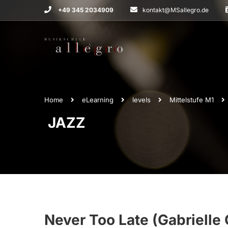
+49 345 2034909
kontakt@MSallegro.de
Home
eLearning
levels
Mittelstufe M1
JAZZ
Never Too Late (Gabriell