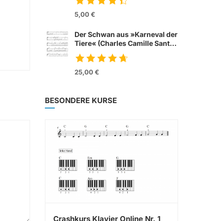
from movie »Tom &
Jerry«
5,00 €
Der Schwan aus »Karneval der
Tiere« (Charles Camille Sant
Saens)
25,00 €
BESONDERE KURSE
Crashkurs Klavier Online Nr. 1