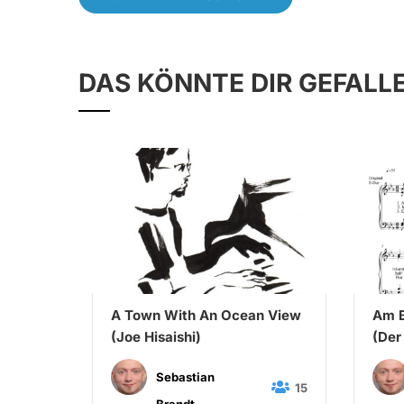
DAS KÖNNTE DIR GEFALL
A Town With An Ocean View
Am B
ry)
(Joe Hisaishi)
(Der
Schu
Sebastian
65
15