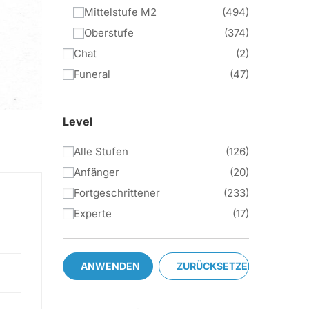
Mittelstufe M2
494
Oberstufe
374
Chat
2
Funeral
47
Level
Alle Stufen
126
Anfänger
20
Fortgeschrittener
233
Experte
17
ANWENDEN
ZURÜCKSETZEN