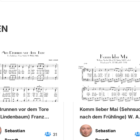
EN
runnen vor dem Tore
Komm lieber Mai (Sehnsu
 Lindenbaum) Franz
nach dem Frühlinge) W. A
bert & Wilhelm Müller
Mozart & C. A. Overbeck
Sebastian
Sebastian
31