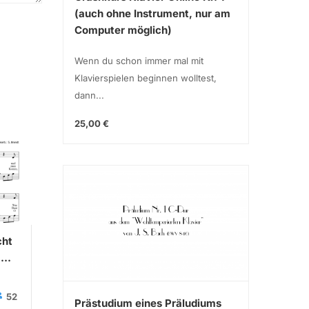
(auch ohne Instrument, nur am
Computer möglich)
Wenn du schon immer mal mit
Klavierspielen beginnen wolltest,
dann...
25,00 €
cht
Guten Abend, Gut Nacht
Bohemi
.
(Wiegenlied Op. 49 Nr. 4)
(Queen/
Johannes Brahms
Sebastian
S
52
89
Prästudium eines Präludiums