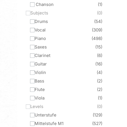
Chanson
1
Subjects
0
Drums
54
Vocal
309
Piano
498
Saxes
15
Clarinet
6
Guitar
16
Violin
4
Bass
2
Flute
2
Viola
1
Levels
0
Unterstufe
129
Mittelstufe M1
527