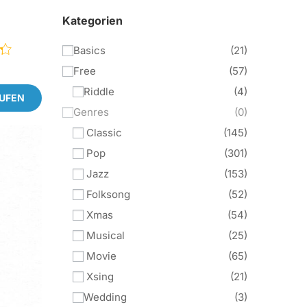
Kategorien
Basics
21
Free
57
Riddle
4
AUFEN
Genres
0
Classic
145
Pop
301
Jazz
153
Folksong
52
Xmas
54
Musical
25
Movie
65
Xsing
21
Wedding
3