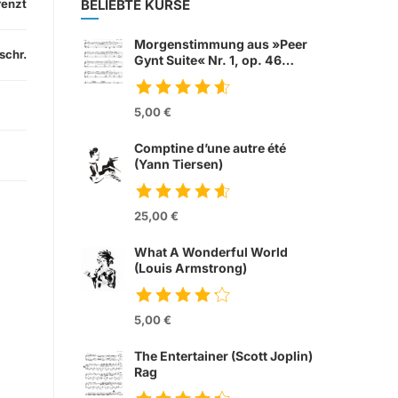
renzt
BELIEBTE KURSE
Morgenstimmung aus »Peer
schr.
Gynt Suite« Nr. 1, op. 46
(Edvard Grieg)
5,00 €
Comptine d’une autre été
(Yann Tiersen)
from movie »Die
fabelhafte Welt der
25,00 €
Amelie«
What A Wonderful World
(Louis Armstrong)
5,00 €
The Entertainer (Scott Joplin)
Rag