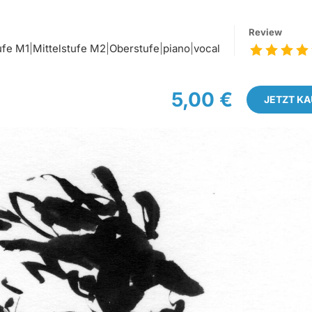
Review
ufe M1
|
Mittelstufe M2
|
Oberstufe
|
piano
|
vocal
5,00 €
JETZT K