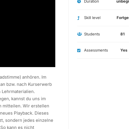
Duration
unbeg
Skill level
Fortge
Students
81
Assessments
Yes
eadstimme) anhören. Im
lan bzw. nach Kurserwerb
 Lehrmaterialien.
iegen, kannst du uns im
itteilen. Wir erstellen
 neues Playback. Dieses
zt, sondern jedes einzelne
So kann es nicht