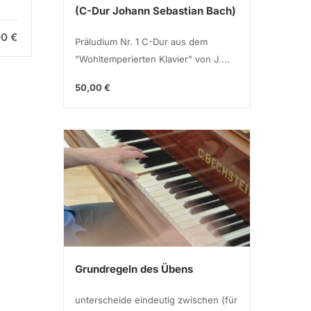
Brandt
B
(C-Dur Johann Sebastian Bach)
00 €
5,00 €
Präludium Nr. 1 C-Dur aus dem
"Wohltemperierten Klavier" von J....
50,00 €
Grundregeln des Übens
unterscheide eindeutig zwischen (für