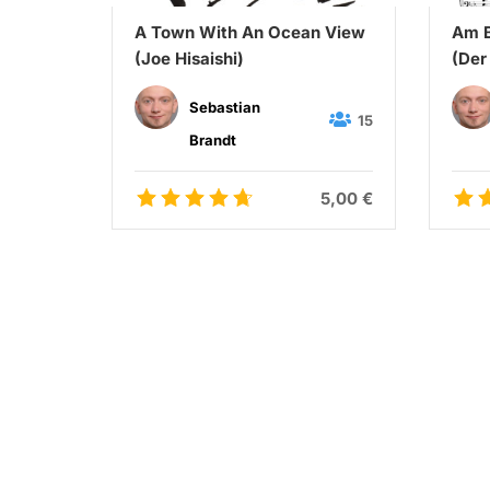
A Town With An Ocean View
Am B
ry)
(Joe Hisaishi)
(Der
Schu
Sebastian
65
15
Brandt
5,00 €
5,00 €