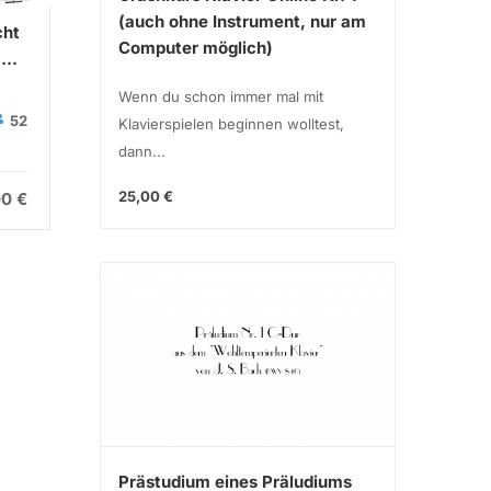
(auch ohne Instrument, nur am
cht
Guten Abend, Gut Nacht
Bohemi
Computer möglich)
.
(Wiegenlied Op. 49 Nr. 4)
(Queen/
Johannes Brahms
Wenn du schon immer mal mit
Sebastian
S
52
89
Klavierspielen beginnen wolltest,
Brandt
B
dann...
25,00 €
00 €
5,00 €
Prästudium eines Präludiums