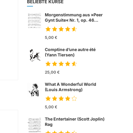
BELIEBTE KURSE
Morgenstimmung aus »Peer
Gynt Suite« Nr. 1, op. 46
(Edvard Grieg)
5,00 €
Comptine d’une autre été
(Yann Tiersen)
from movie »Die
fabelhafte Welt der
25,00 €
Amelie«
What A Wonderful World
(Louis Armstrong)
5,00 €
The Entertainer (Scott Joplin)
Rag