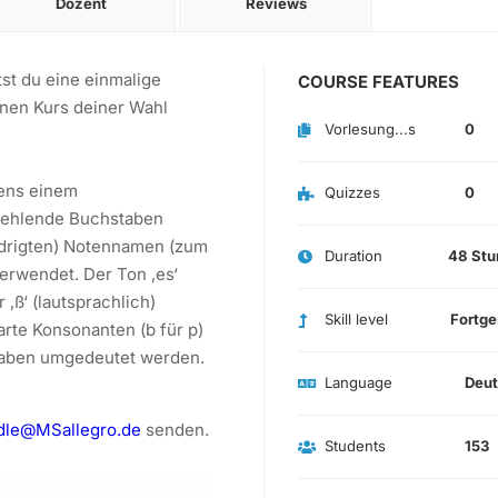
Dozent
Reviews
tst du eine einmalige
COURSE FEATURES
inen Kurs deiner Wahl
Vorlesung...s
0
tens einem
Quizzes
0
fehlende Buchstaben
edrigten) Notennamen (zum
Duration
48 Stu
verwendet. Der Ton ‚es‘
 ‚ß‘ (lautsprachlich)
Skill level
Fortge
rte Konsonanten (b für p)
taben umgedeutet werden.
Language
Deu
ddle@MSallegro.de
senden.
Students
153