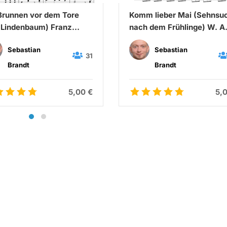
runnen vor dem Tore
Komm lieber Mai (Sehnsu
 Lindenbaum) Franz
nach dem Frühlinge) W. A
bert & Wilhelm Müller
Mozart & C. A. Overbeck
Sebastian
Sebastian
31
Brandt
Brandt
5,00 €
5,