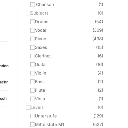
Chanson
1
Subjects
0
Drums
54
Vocal
309
Piano
498
Saxes
15
Clarinet
6
Guitar
16
nden
Violin
4
Bass
2
schr.
Flute
2
Viola
1
tsch
Levels
0
Unterstufe
129
Mittelstufe M1
527