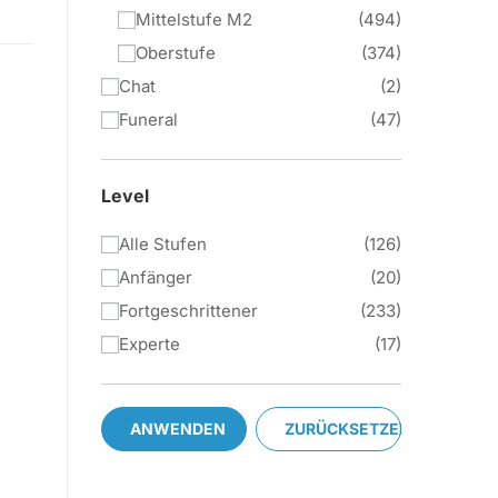
Mittelstufe M2
494
Oberstufe
374
Chat
2
Funeral
47
Level
Alle Stufen
126
Anfänger
20
Fortgeschrittener
233
Experte
17
ANWENDEN
ZURÜCKSETZEN