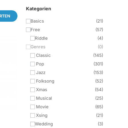
Kategorien
RTEN
Basics
21
Free
57
Riddle
4
Genres
0
Classic
145
Pop
301
Jazz
153
Folksong
52
Xmas
54
Musical
25
Movie
65
Xsing
21
Wedding
3