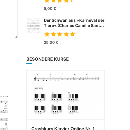
from movie »Tom &
Jerry«
5,00 €
Der Schwan aus »Karneval der
Tiere« (Charles Camille Sant
Saens)
25,00 €
BESONDERE KURSE
Crashkurs Klavier Online Nr. 1