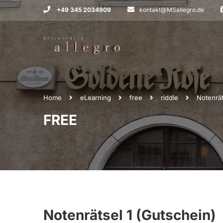
+49 345 2034909
kontakt@MSallegro.de
Home
eLearning
free
riddle
Notenrät
FREE
Notenrätsel 1 (Gutschein)