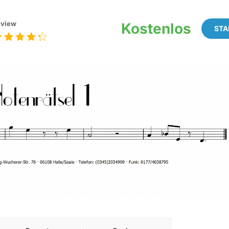
view
Kostenlos
STA