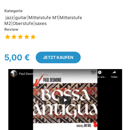
Kategorie
jazz
|
guitar
|
Mittelstufe M1
|
Mittelstufe
M2
|
Oberstufe
|
saxes
Review
5,00 €
JETZT KAUFEN