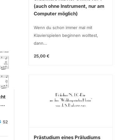
(auch ohne Instrument, nur am
Computer möglich)
Wenn du schon immer mal mit
Klavierspielen beginnen wolltest,
dann...
25,00 €
cht
Guten Abend, Gut Nacht
Bohemi
.
(Wiegenlied Op. 49 Nr. 4)
(Queen/
Johannes Brahms
Sebastian
S
52
89
Brandt
B
Prästudium eines Präludiums