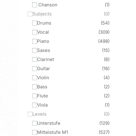
Chanson
1
Subjects
0
Drums
54
Vocal
309
Piano
498
Saxes
15
Clarinet
6
Guitar
16
Violin
4
Bass
2
Flute
2
Viola
1
Levels
0
Unterstufe
129
Mittelstufe M1
527