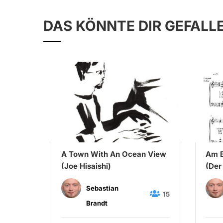
DAS KÖNNTE DIR GEFALL
A Town With An Ocean View
Am B
ry)
(Joe Hisaishi)
(Der
Schu
Sebastian
65
15
Brandt