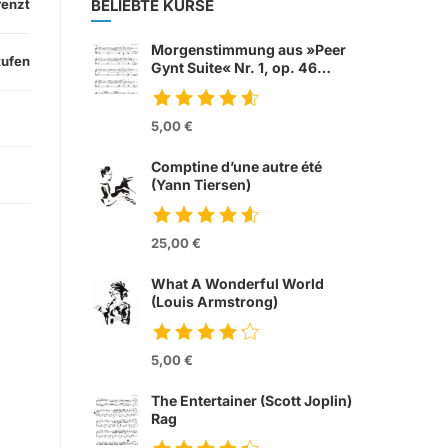
renzt
BELIEBTE KURSE
Morgenstimmung aus »Peer
tufen
Gynt Suite« Nr. 1, op. 46
(Edvard Grieg)
5,00 €
Comptine d’une autre été
(Yann Tiersen)
from movie »Die
fabelhafte Welt der
25,00 €
Amelie«
What A Wonderful World
(Louis Armstrong)
5,00 €
The Entertainer (Scott Joplin)
Rag