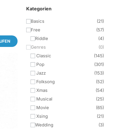
Kategorien
Basics
21
Free
57
Riddle
4
AUFEN
Genres
0
Classic
145
Pop
301
Jazz
153
Folksong
52
Xmas
54
Musical
25
Movie
65
Xsing
21
Wedding
3