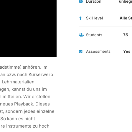
Duration
unbeg
Skill level
Alle S
Students
75
Assessments
Yes
eadstimme) anhören. Im
lan bzw. nach Kurserwerb
 Lehrmaterialien.
iegen, kannst du uns im
itteilen. Wir erstellen
 neues Playback. Dieses
zt, sondern jedes einzelne
So kann es nicht
dere Instrumente zu hoch