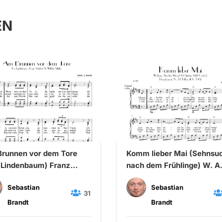
EN
runnen vor dem Tore
Komm lieber Mai (Sehnsu
 Lindenbaum) Franz
nach dem Frühlinge) W. A
bert & Wilhelm Müller
Mozart & C. A. Overbeck
Sebastian
Sebastian
31
Brandt
Brandt