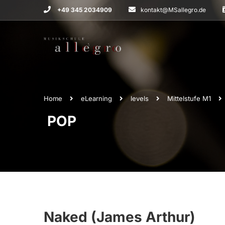
+49 345 2034909
kontakt@MSallegro.de
Home
eLearning
levels
Mittelstufe M1
POP
Naked (James Arthur)