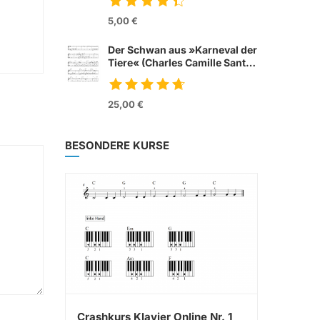
from movie »Tom &
Jerry«
5,00 €
Der Schwan aus »Karneval der
Tiere« (Charles Camille Sant
Saens)
25,00 €
BESONDERE KURSE
Crashkurs Klavier Online Nr. 1