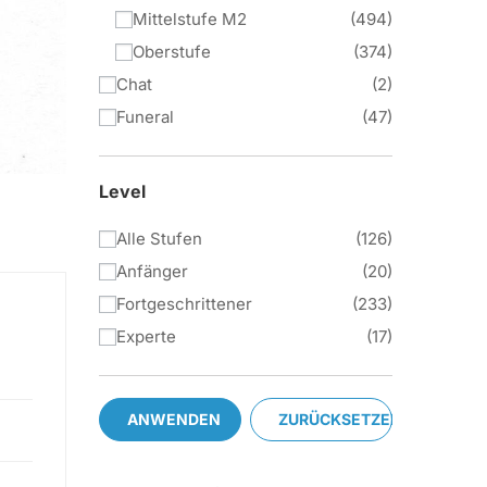
Mittelstufe M2
494
Oberstufe
374
Chat
2
Funeral
47
Level
Alle Stufen
126
Anfänger
20
Fortgeschrittener
233
Experte
17
ANWENDEN
ZURÜCKSETZEN