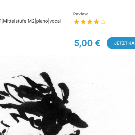
Review
1
|
Mittelstufe M2
|
piano
|
vocal
5,00 €
JETZT K