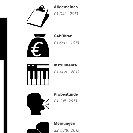
Allgemeines
01
Okt.,
2013
Gebühren
01
Sep.,
2013
Instrumente
01
Aug.,
2013
Probestunde
01
Juli,
2013
Meinungen
22
Juni,
2013