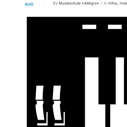
By
Musikschule »allégro«
In
Infos
,
Ins
AUG.