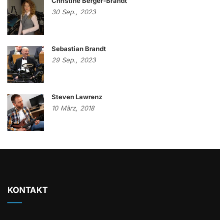
Christine Berger-Brandt
30
Sep.,
2023
Sebastian Brandt
29
Sep.,
2023
Steven Lawrenz
10
März,
2018
KONTAKT