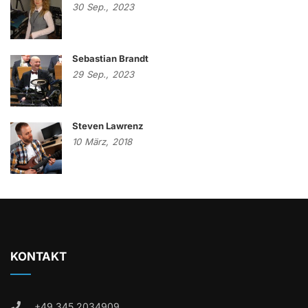
30
Sep.,
2023
Sebastian Brandt
29
Sep.,
2023
Steven Lawrenz
10
März,
2018
KONTAKT
+49 345 2034909