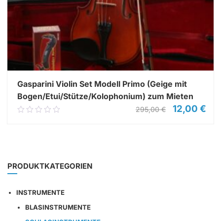
Gasparini Violin Set Modell Primo (Geige mit
Bogen/Etui/Stütze/Kolophonium) zum Mieten
12,00
€
Ursprünglich
Aktu
295,00
€
0.00
Preis
Prei
out
war:
ist:
of
295,00 €
12,0
5
ANGEBOT BEI LEIHINSTRUMENTE PRÜFEN
PRODUKTKATEGORIEN
INSTRUMENTE
BLASINSTRUMENTE