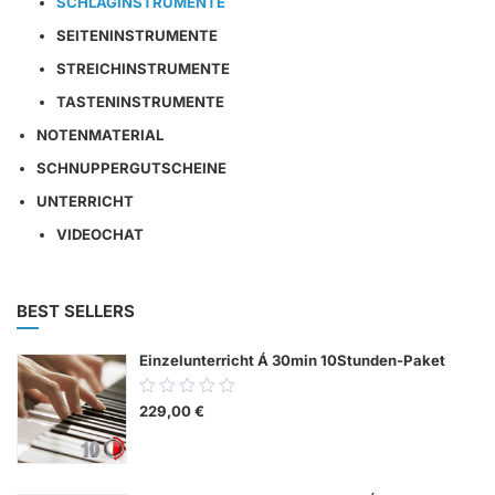
SCHLAGINSTRUMENTE
SEITENINSTRUMENTE
STREICHINSTRUMENTE
TASTENINSTRUMENTE
NOTENMATERIAL
SCHNUPPERGUTSCHEINE
UNTERRICHT
VIDEOCHAT
BEST SELLERS
Einzelunterricht Á 30min 10Stunden-Paket
0.00
229,00
€
out
of
5