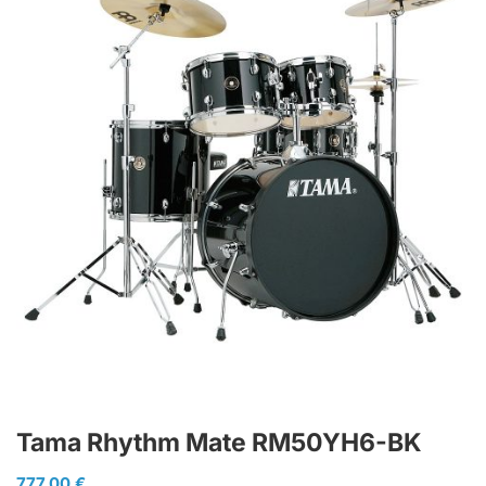
Tama Rhythm Mate RM50YH6-BK
777,00
€