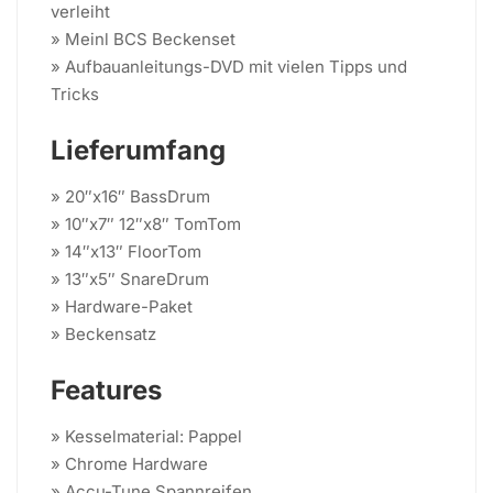
verleiht
» Meinl BCS Beckenset
» Aufbauanleitungs-DVD mit vielen Tipps und
Tricks
Lieferumfang
» 20″x16″ BassDrum
» 10″x7″ 12″x8″ TomTom
» 14″x13″ FloorTom
» 13″x5″ SnareDrum
» Hardware-Paket
» Beckensatz
Features
» Kesselmaterial: Pappel
» Chrome Hardware
» Accu-Tune Spannreifen