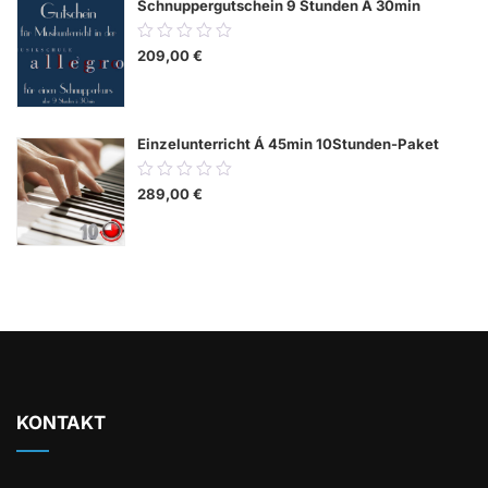
Schnuppergutschein 9 Stunden Á 30min
0.00
209,00
€
out
of
5
Einzelunterricht Á 45min 10Stunden-Paket
0.00
289,00
€
out
of
5
KONTAKT