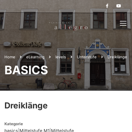
Home
eLearning
levels
Unterstufe
Dreiklänge
BASICS
Dreiklänge
Kategorie
basics
|
Mittelstufe M1
|
Mittelstufe