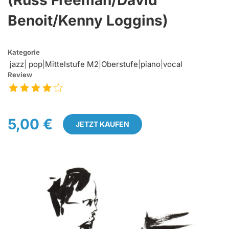
(Russ Freeman/David
Benoit/Kenny Loggins)
Kategorie
jazz
|
pop
|
Mittelstufe M2
|
Oberstufe
|
piano
|
vocal
Review
5,00 €
JETZT KAUFEN