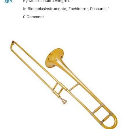
By
Musikschule »allégro«
SEP.
In
Blechblasinstrumente
,
Fachlehrer
,
Posaune
0 Comment