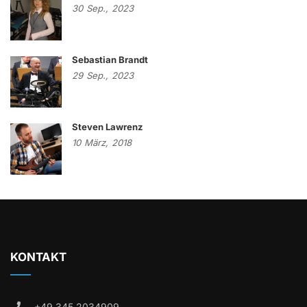
30
Sep.,
2023
Sebastian Brandt
29
Sep.,
2023
Steven Lawrenz
10
März,
2018
KONTAKT
+49 345 2034909