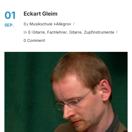
01
Eckart Gleim
By
Musikschule »allégro«
SEP.
In
E-Gitarre
,
Fachlehrer
,
Gitarre
,
Zupfinstrumente
0 Comment