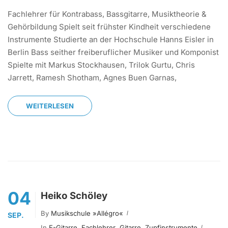
Fachlehrer für Kontrabass, Bassgitarre, Musiktheorie &
Gehörbildung Spielt seit frühster Kindheit verschiedene
Instrumente Studierte an der Hochschule Hanns Eisler in
Berlin Bass seither freiberuflicher Musiker und Komponist
Spielte mit Markus Stockhausen, Trilok Gurtu, Chris
Jarrett, Ramesh Shotham, Agnes Buen Garnas,
WEITERLESEN
04
Heiko Schöley
By
Musikschule »allégro«
SEP.
In
E-Gitarre
,
Fachlehrer
,
Gitarre
,
Zupfinstrumente