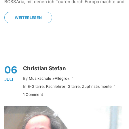
BOSSAria, mit denen ich Touren durch Europa machte und
WEITERLESEN
06
Christian Stefan
By
Musikschule »allégro«
JULI
In
E-Gitarre
,
Fachlehrer
,
Gitarre
,
Zupfinstrumente
1 Comment