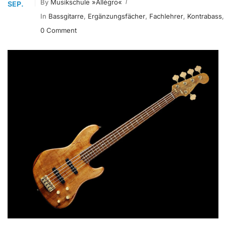
By
Musikschule »allégro«
SEP.
In
Bassgitarre
,
Ergänzungsfächer
,
Fachlehrer
,
Kontrabass
,
0 Comment