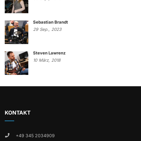
Sebastian Brandt
29
Sep.,
2023
Steven Lawrenz
10
März,
2018
KONTAKT
+49 345 2034909