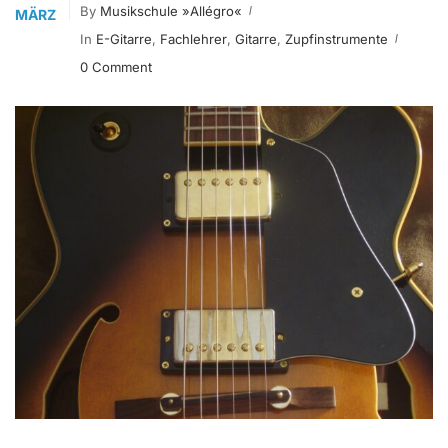
By
Musikschule »allégro«
MÄRZ
In
E-Gitarre
,
Fachlehrer
,
Gitarre
,
Zupfinstrumente
0 Comment