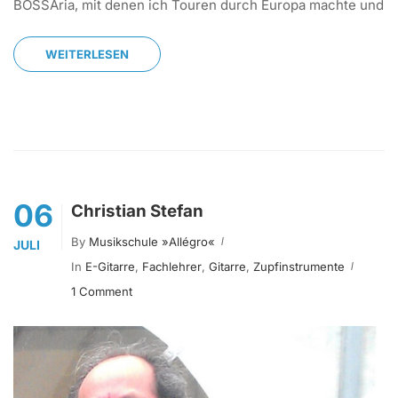
BOSSAria, mit denen ich Touren durch Europa machte und
WEITERLESEN
06
Christian Stefan
By
Musikschule »allégro«
JULI
In
E-Gitarre
,
Fachlehrer
,
Gitarre
,
Zupfinstrumente
1 Comment