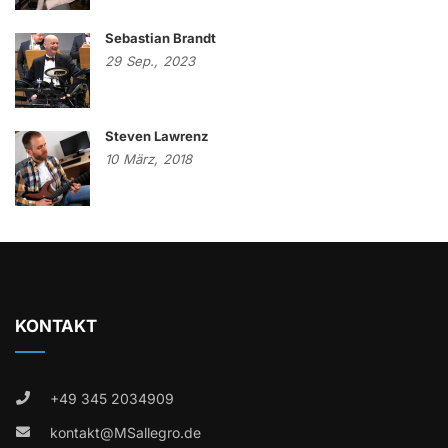
Sebastian Brandt
29
Sep.,
2023
Steven Lawrenz
10
März,
2018
KONTAKT
+49 345 2034909
kontakt@MSallegro.de