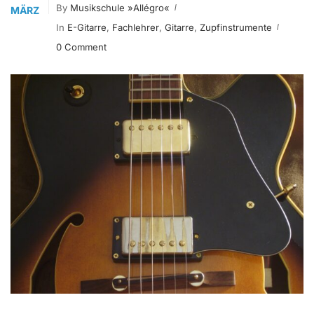
By
Musikschule »allégro«
MÄRZ
In
E-Gitarre
,
Fachlehrer
,
Gitarre
,
Zupfinstrumente
0 Comment