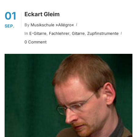
01
Eckart Gleim
By
Musikschule »allégro«
SEP.
In
E-Gitarre
,
Fachlehrer
,
Gitarre
,
Zupfinstrumente
0 Comment