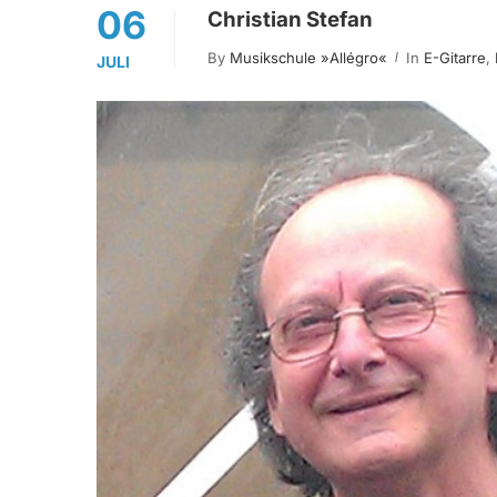
06
Christian Stefan
By
Musikschule »allégro«
In
E-Gitarre
,
JULI