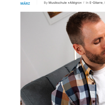
By
Musikschule »allégro«
In
E-Gitarre
,
MÄRZ