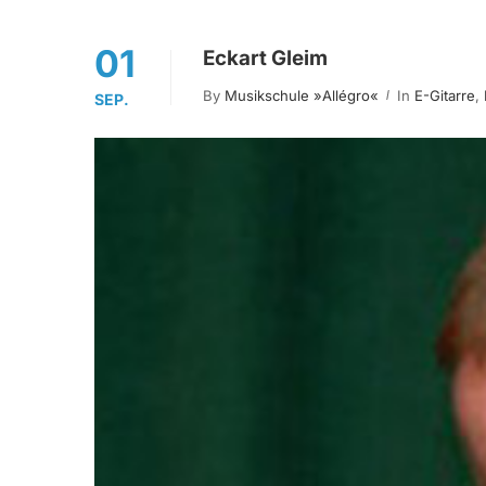
01
Eckart Gleim
By
Musikschule »allégro«
In
E-Gitarre
,
SEP.