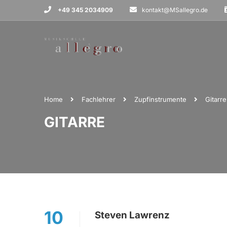
+49 345 2034909
kontakt@MSallegro.de
Home
Fachlehrer
Zupfinstrumente
Gitarre
GITARRE
10
Steven Lawrenz